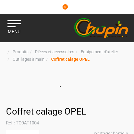
0
MENU
Produits
Pièces et accessoires
Equipement d'atelier
Outillages à main
Coffret calage OPEL
Coffret calage OPEL
Ref :
TO9AT1004
partager l'article