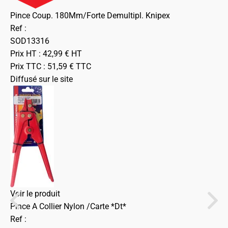
Pince Coup. 180Mm/Forte Demultipl. Knipex
Ref :
SOD13316
Prix HT :
42,99
€
HT
Prix TTC :
51,59
€
TTC
Diffusé sur le site
Voir le produit
Pince A Collier Nylon /Carte *Dt*
Ref :