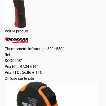
Voir le produit
Thermometre Infrarouge -30° +550°
Ref :
SOD09081
Prix HT :
47,34
€
HT
Prix TTC :
56,86
€
TTC
Diffusé sur le site