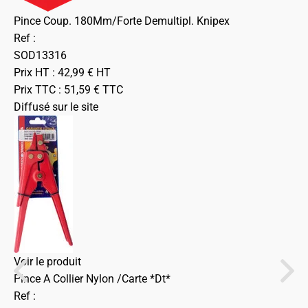
Pince Coup. 180Mm/Forte Demultipl. Knipex
Ref :
SOD13316
Prix HT :
42,99
€
HT
Prix TTC :
51,59
€
TTC
Diffusé sur le site
Voir le produit
Pince A Collier Nylon /Carte *Dt*
Ref :