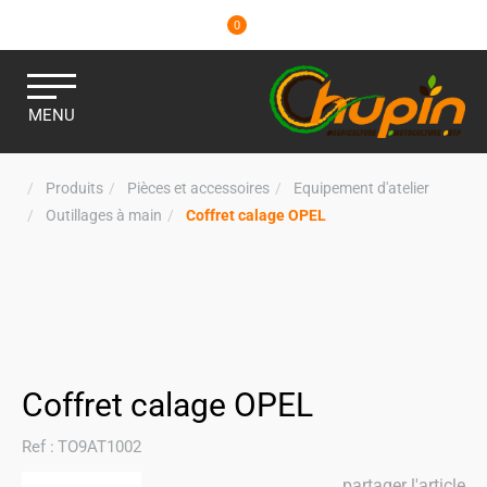
0
MENU
Produits
Pièces et accessoires
Equipement d'atelier
Outillages à main
Coffret calage OPEL
Coffret calage OPEL
Ref :
TO9AT1002
partager l'article