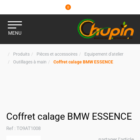
0
MENU
Produits
Pièces et accessoires
Equipement d'atelier
Outillages à main
Coffret calage BMW ESSENCE
Coffret calage BMW ESSENCE
Ref :
TO9AT1008
partager l'article