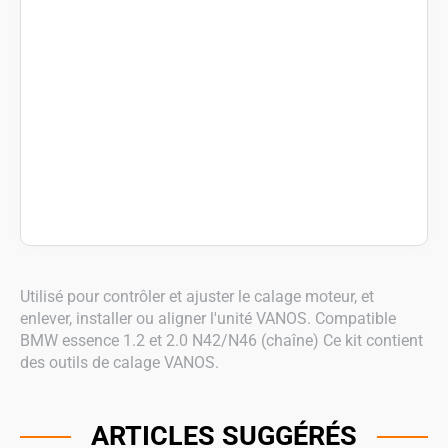
Utilisé pour contrôler et ajuster le calage moteur, et
enlever, installer ou aligner l'unité VANOS. Compatible
BMW essence 1.2 et 2.0 N42/N46 (chaîne) Ce kit contient
des outils de calage VANOS.
ARTICLES SUGGÉRÉS