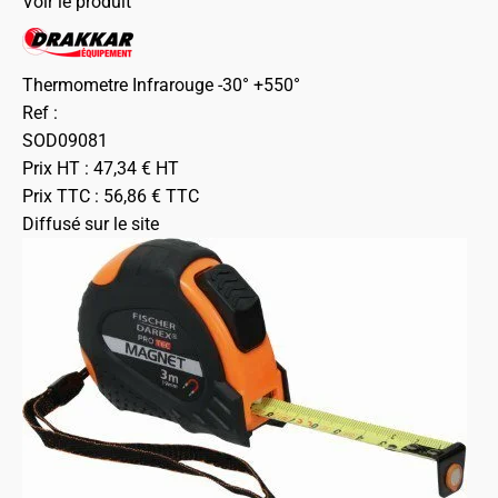
Voir le produit
Thermometre Infrarouge -30° +550°
Ref :
SOD09081
Prix HT :
47,34
€
HT
Prix TTC :
56,86
€
TTC
Diffusé sur le site