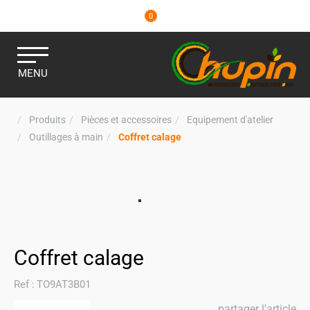
0
MENU
Produits
Pièces et accessoires
Equipement d'atelier
Outillages à main
Coffret calage
Coffret calage
Ref :
TO9AT3B01
partager l'article