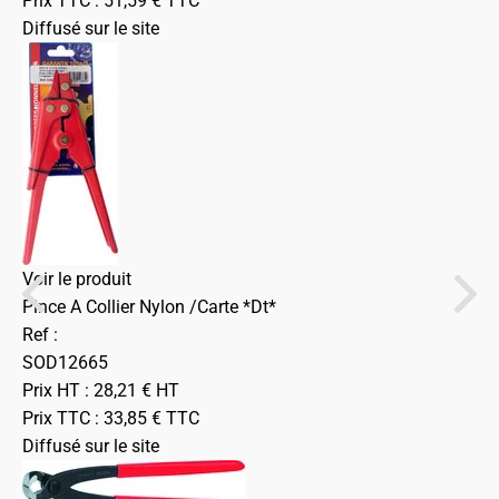
Prix TTC :
51,59
€
TTC
Diffusé sur le site
Voir le produit
Pince A Collier Nylon /Carte *Dt*
Ref :
SOD12665
Prix HT :
28,21
€
HT
Prix TTC :
33,85
€
TTC
Diffusé sur le site