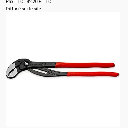
Prix TTC :
82,20
€
TTC
Diffusé sur le site