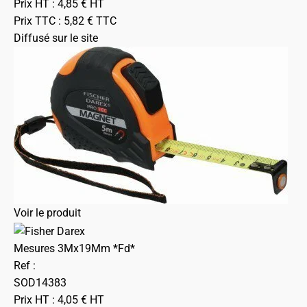
Prix HT :
4,85
€
HT
Prix TTC :
5,82
€
TTC
Diffusé sur le site
Voir le produit
Mesures 3Mx19Mm *Fd*
Ref :
SOD14383
Prix HT :
4,05
€
HT