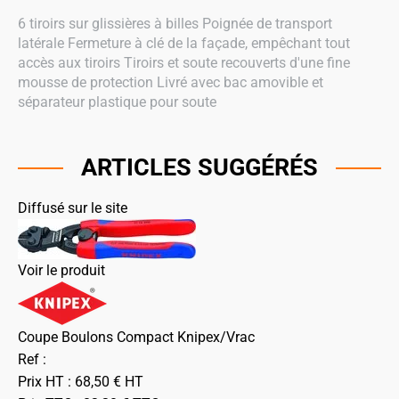
6 tiroirs sur glissières à billes Poignée de transport
latérale Fermeture à clé de la façade, empêchant tout
accès aux tiroirs Tiroirs et soute recouverts d'une fine
mousse de protection Livré avec bac amovible et
séparateur plastique pour soute
ARTICLES SUGGÉRÉS
Diffusé sur le site
Voir le produit
Coupe Boulons Compact Knipex/Vrac
Ref :
Prix HT :
68,50
€
HT