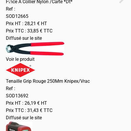
Pince A Collier Nylon /Carte *Dt*
Ref :
SOD12665
Prix HT :
28,21
€
HT
Prix TTC :
33,85
€
TTC
Diffusé sur le site
Voir le produit
Tenaille Grip Rouge 250Mm Knipex/Vrac
Ref :
SOD13692
Prix HT :
26,19
€
HT
Prix TTC :
31,43
€
TTC
Diffusé sur le site