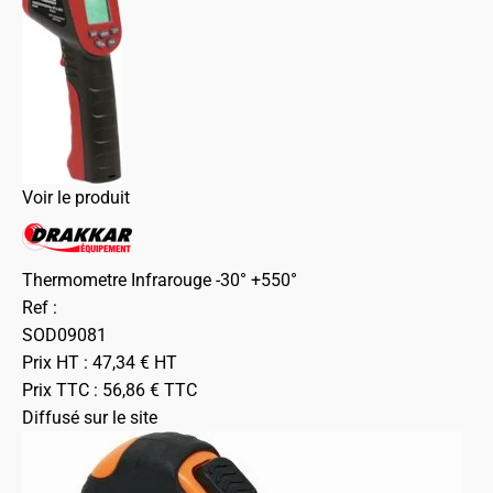
Voir le produit
Thermometre Infrarouge -30° +550°
Ref :
SOD09081
Prix HT :
47,34
€
HT
Prix TTC :
56,86
€
TTC
Diffusé sur le site