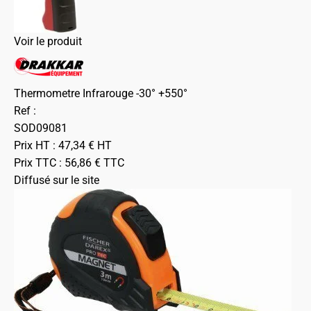
Voir le produit
Thermometre Infrarouge -30° +550°
Ref :
SOD09081
Prix HT :
47,34
€
HT
Prix TTC :
56,86
€
TTC
Diffusé sur le site