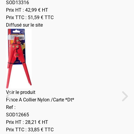
SOD13316
Prix HT :
42,99
€
HT
Prix TTC :
51,59
€
TTC
Diffusé sur le site
Voir le produit
Pince A Collier Nylon /Carte *Dt*
Ref :
SOD12665
Prix HT :
28,21
€
HT
Prix TTC :
33,85
€
TTC