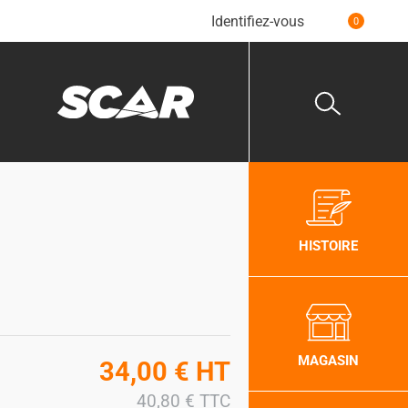
Identifiez-vous
0
HISTOIRE
MAGASIN
34,00
€
HT
40,80
€
TTC