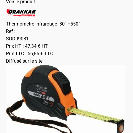
Voir le produit
Thermometre Infrarouge -30° +550°
Ref :
SOD09081
Prix HT :
47,34
€
HT
Prix TTC :
56,86
€
TTC
Diffusé sur le site