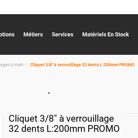
tions
Métiers
Services
Matériels En Stock
llages à main
Cliquet 3/8" à verrouillage 32 dents L:200mm PROMO
Cliquet 3/8" à verrouillage
32 dents L:200mm PROMO