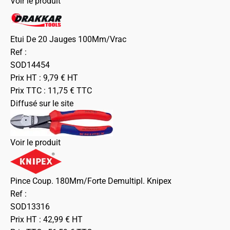
Voir le produit
Etui De 20 Jauges 100Mm/Vrac
Ref :
SOD14454
Prix HT :
9,79
€
HT
Prix TTC :
11,75
€
TTC
Diffusé sur le site
Voir le produit
Pince Coup. 180Mm/Forte Demultipl. Knipex
Ref :
SOD13316
Prix HT :
42,99
€
HT