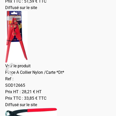
Prix TTC :
51,59
€
TTC
Diffusé sur le site
Voir le produit
Pince A Collier Nylon /Carte *Dt*
Ref :
SOD12665
Prix HT :
28,21
€
HT
Prix TTC :
33,85
€
TTC
Diffusé sur le site