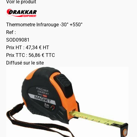
Voir le produit
Thermometre Infrarouge -30° +550°
Ref :
SOD09081
Prix HT :
47,34
€
HT
Prix TTC :
56,86
€
TTC
Diffusé sur le site