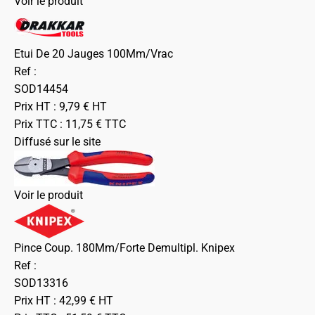
Voir le produit
Etui De 20 Jauges 100Mm/Vrac
Ref :
SOD14454
Prix HT :
9,79
€
HT
Prix TTC :
11,75
€
TTC
Diffusé sur le site
Voir le produit
Pince Coup. 180Mm/Forte Demultipl. Knipex
Ref :
SOD13316
Prix HT :
42,99
€
HT