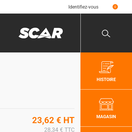
Identifiez-vous
0
HISTOIRE
MAGASIN
23,62
€
HT
28,34
€
TTC