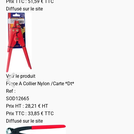
Prix TTC :
51,59
€
TTC
Diffusé sur le site
Voir le produit
Pince A Collier Nylon /Carte *Dt*
Ref :
SOD12665
Prix HT :
28,21
€
HT
Prix TTC :
33,85
€
TTC
Diffusé sur le site