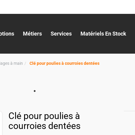
tions
Métiers
Services
Matériels En Stock
llages à main
Clé pour poulies à courroies dentées
Clé pour poulies à
courroies dentées