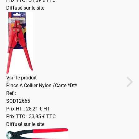
Prix TTC :
51,59
€
TTC
Diffusé sur le site
Voir le produit
Pince A Collier Nylon /Carte *Dt*
Ref :
SOD12665
Prix HT :
28,21
€
HT
Prix TTC :
33,85
€
TTC
Diffusé sur le site