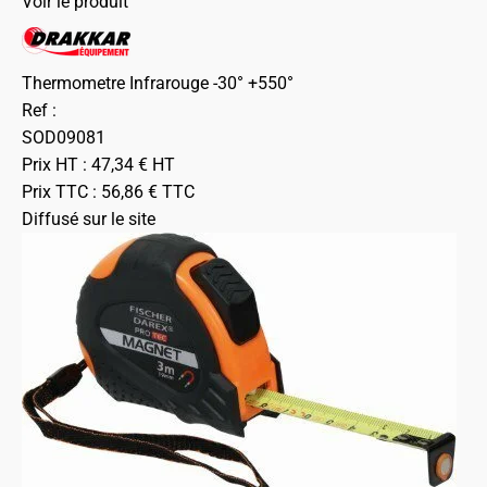
Voir le produit
Thermometre Infrarouge -30° +550°
Ref :
SOD09081
Prix HT :
47,34
€
HT
Prix TTC :
56,86
€
TTC
Diffusé sur le site