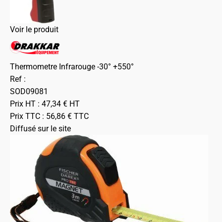
Voir le produit
Thermometre Infrarouge -30° +550°
Ref :
SOD09081
Prix HT :
47,34
€
HT
Prix TTC :
56,86
€
TTC
Diffusé sur le site