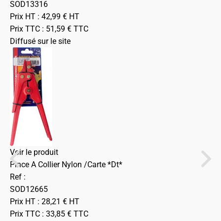
SOD13316
Prix HT :
42,99
€
HT
Prix TTC :
51,59
€
TTC
Diffusé sur le site
Voir le produit
Pince A Collier Nylon /Carte *Dt*
Ref :
SOD12665
Prix HT :
28,21
€
HT
Prix TTC :
33,85
€
TTC