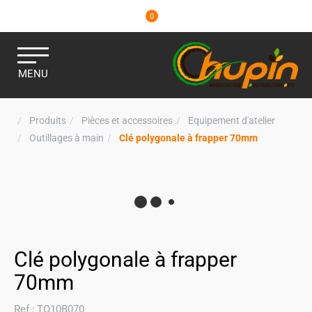
0
MENU
Produits
Pièces et accessoires
Equipement d'atelier
Outillages à main
Clé polygonale à frapper 70mm
Clé polygonale à frapper
70mm
Ref :
TO10B070