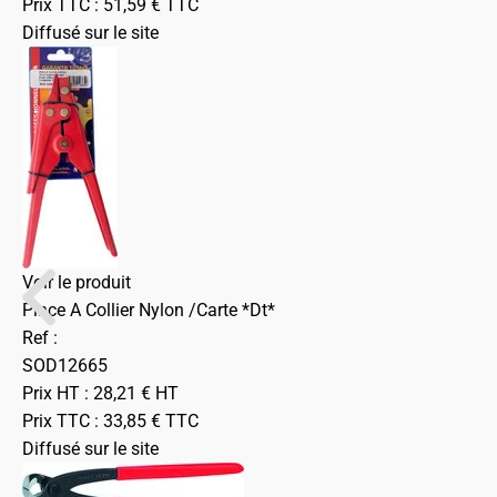
Prix TTC :
51,59
€
TTC
Diffusé sur le site
Voir le produit
Pince A Collier Nylon /Carte *Dt*
Ref :
SOD12665
Prix HT :
28,21
€
HT
Prix TTC :
33,85
€
TTC
Diffusé sur le site