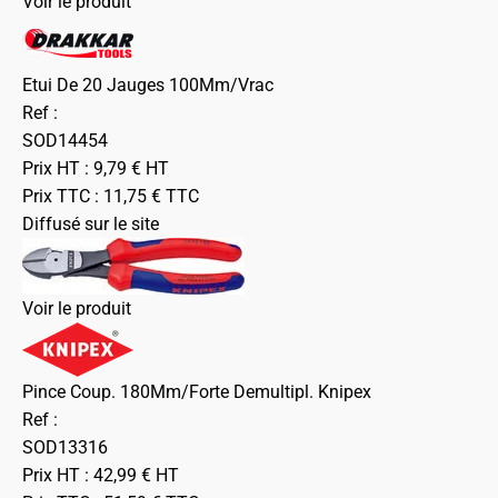
Voir le produit
Etui De 20 Jauges 100Mm/Vrac
Ref :
SOD14454
Prix HT :
9,79
€
HT
Prix TTC :
11,75
€
TTC
Diffusé sur le site
Voir le produit
Pince Coup. 180Mm/Forte Demultipl. Knipex
Ref :
SOD13316
Prix HT :
42,99
€
HT