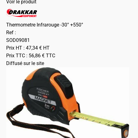
Voir le produit
Thermometre Infrarouge -30° +550°
Ref :
SOD09081
Prix HT :
47,34
€
HT
Prix TTC :
56,86
€
TTC
Diffusé sur le site