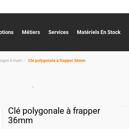
tions
Métiers
Services
Matériels En Stock
llages à main
Clé polygonale à frapper 36mm
Clé polygonale à frapper
36mm