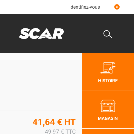
Identifiez-vous
0
HISTOIRE
MAGASIN
41,64
€
HT
49,97
€
TTC