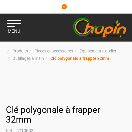
0
MENU
Produits
Pièces et accessoires
Equipement d'atelier
Outillages à main
Clé polygonale à frapper 32mm
Clé polygonale à frapper
32mm
Ref :
TO10B032