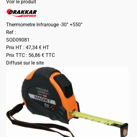
Voir le produit
Thermometre Infrarouge -30° +550°
Ref :
SOD09081
Prix HT :
47,34
€
HT
Prix TTC :
56,86
€
TTC
Diffusé sur le site