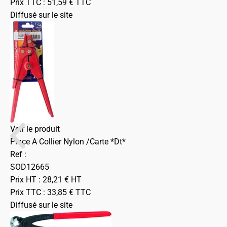
Prix TTC :
51,59
€
TTC
Diffusé sur le site
Voir le produit
Pince A Collier Nylon /Carte *Dt*
Ref :
SOD12665
Prix HT :
28,21
€
HT
Prix TTC :
33,85
€
TTC
Diffusé sur le site