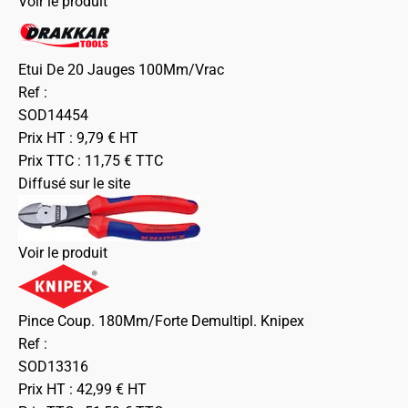
Voir le produit
Etui De 20 Jauges 100Mm/Vrac
Ref :
SOD14454
Prix HT :
9,79
€
HT
Prix TTC :
11,75
€
TTC
Diffusé sur le site
Voir le produit
Pince Coup. 180Mm/Forte Demultipl. Knipex
Ref :
SOD13316
Prix HT :
42,99
€
HT