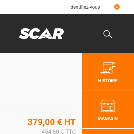
Identifiez-vous
0
HISTOIRE
MAGASIN
379,00
€
HT
454,80
€
TTC