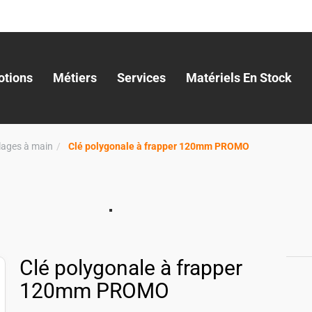
tions
Métiers
Services
Matériels En Stock
llages à main
Clé polygonale à frapper 120mm PROMO
Clé polygonale à frapper
120mm PROMO