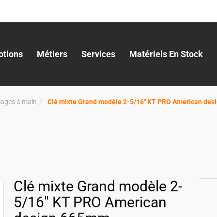
tions
Métiers
Services
Matériels En Stock
llages à main
Clé mixte Grand modèle 2-5/16" KT PRO American de
Clé mixte Grand modèle 2-
5/16" KT PRO American