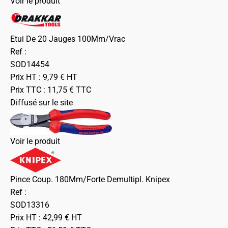
Voir le produit
Etui De 20 Jauges 100Mm/Vrac
Ref :
SOD14454
Prix HT :
9,79
€
HT
Prix TTC :
11,75
€
TTC
Diffusé sur le site
Voir le produit
Pince Coup. 180Mm/Forte Demultipl. Knipex
Ref :
SOD13316
Prix HT :
42,99
€
HT