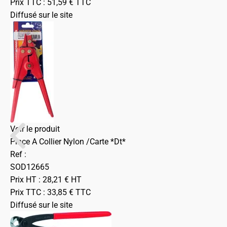
Prix TTC :
51,59
€
TTC
Diffusé sur le site
Voir le produit
Pince A Collier Nylon /Carte *Dt*
Ref :
SOD12665
Prix HT :
28,21
€
HT
Prix TTC :
33,85
€
TTC
Diffusé sur le site