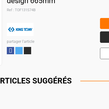
design 665mm
Ref :
TOF131S74B
partager l'article
Partager
RTICLES SUGGÉRÉS