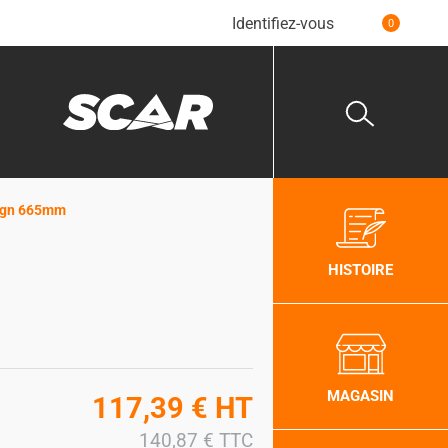
Identifiez-vous
0
sign 665mm
HISTOIRE
MAGASIN
117,39
€
HT
140,87
€
TTC