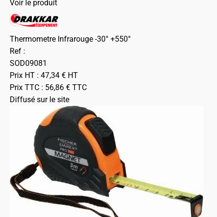
Voir le produit
Thermometre Infrarouge -30° +550°
Ref :
SOD09081
Prix HT :
47,34
€
HT
Prix TTC :
56,86
€
TTC
Diffusé sur le site