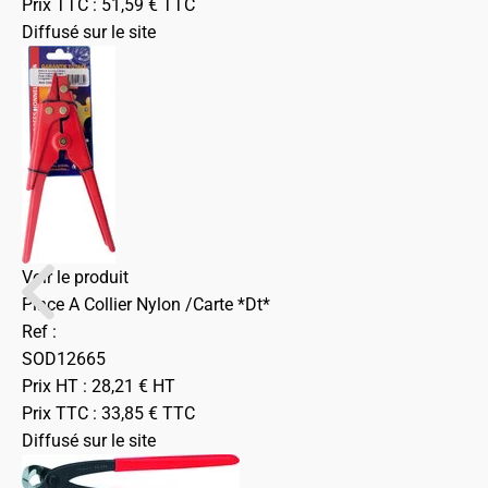
Prix TTC :
51,59
€
TTC
Diffusé sur le site
Voir le produit
Pince A Collier Nylon /Carte *Dt*
Ref :
SOD12665
Prix HT :
28,21
€
HT
Prix TTC :
33,85
€
TTC
Diffusé sur le site