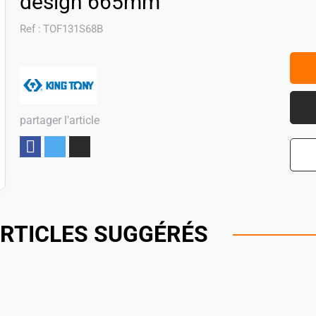
design 665mm
Ref :
TOF131S68B
partager l'article
Partager
RTICLES SUGGÉRÉS