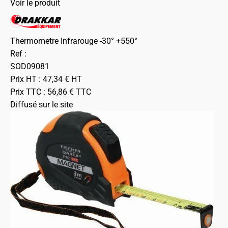
Voir le produit
Thermometre Infrarouge -30° +550°
Ref :
SOD09081
Prix HT :
47,34
€
HT
Prix TTC :
56,86
€
TTC
Diffusé sur le site