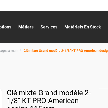
tions
Métiers
Services
Matériels En Stock
llages à main
Clé mixte Grand modèle 2-1/8" KT PRO American des
Clé mixte Grand modèle 2-
1/8" KT PRO American