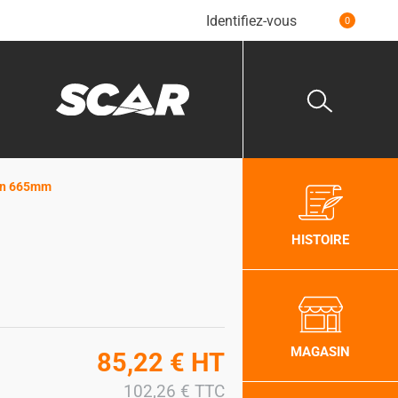
Identifiez-vous
0
ign 665mm
HISTOIRE
MAGASIN
85,22
€
HT
102,26
€
TTC