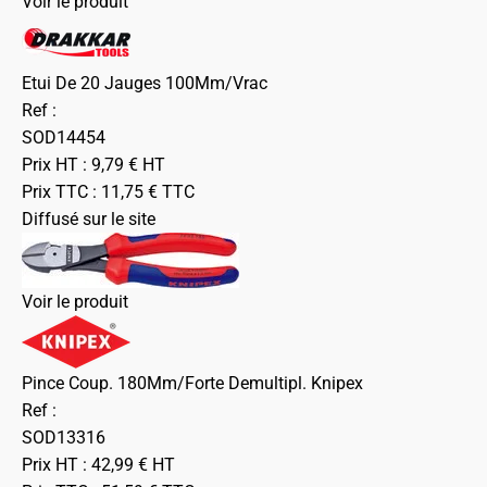
Voir le produit
Etui De 20 Jauges 100Mm/Vrac
Ref :
SOD14454
Prix HT :
9,79
€
HT
Prix TTC :
11,75
€
TTC
Diffusé sur le site
Voir le produit
Pince Coup. 180Mm/Forte Demultipl. Knipex
Ref :
SOD13316
Prix HT :
42,99
€
HT