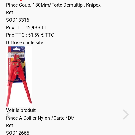
Pince Coup. 180Mm/Forte Demultipl. Knipex
Ref :
SOD13316
Prix HT :
42,99
€
HT
Prix TTC :
51,59
€
TTC
Diffusé sur le site
Voir le produit
Pince A Collier Nylon /Carte *Dt*
Ref :
SOD12665