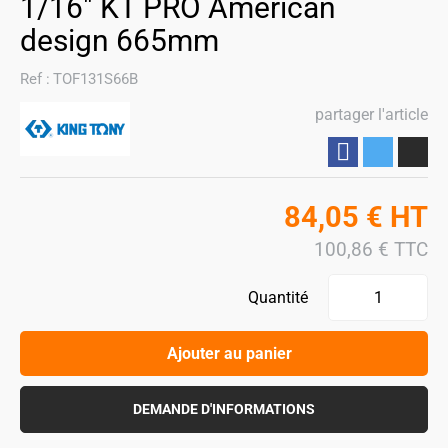
1/16" KT PRO American
design 665mm
Ref :
TOF131S66B
partager l'article
Partager
84,05
€
HT
100,86
€
TTC
Quantité
Ajouter au panier
DEMANDE D'INFORMATIONS