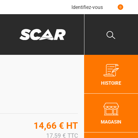
Identifiez-vous
0
HISTOIRE
MAGASIN
14,66
€
HT
17,59
€
TTC