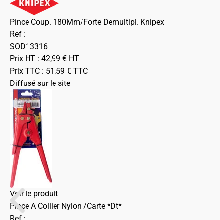
Pince Coup. 180Mm/Forte Demultipl. Knipex
Ref :
SOD13316
Prix HT :
42,99
€
HT
Prix TTC :
51,59
€
TTC
Diffusé sur le site
Voir le produit
Pince A Collier Nylon /Carte *Dt*
Ref :