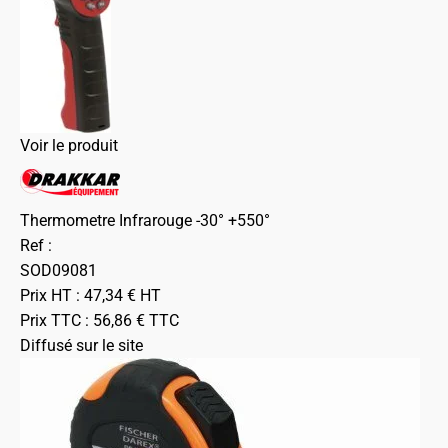
Voir le produit
Thermometre Infrarouge -30° +550°
Ref :
SOD09081
Prix HT :
47,34
€
HT
Prix TTC :
56,86
€
TTC
Diffusé sur le site