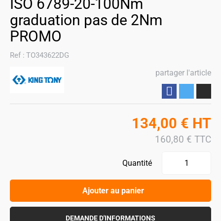
ISO 6789-20-100Nm
graduation pas de 2Nm
PROMO
Ref :
TO343622DG
partager l'article
Partager
134,00
€
HT
160,80
€
TTC
Quantité
Ajouter au panier
DEMANDE D'INFORMATIONS