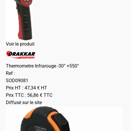
Voir le produit
Thermometre Infrarouge -30° +550°
Ref :
SOD09081
Prix HT :
47,34
€
HT
Prix TTC :
56,86
€
TTC
Diffusé sur le site