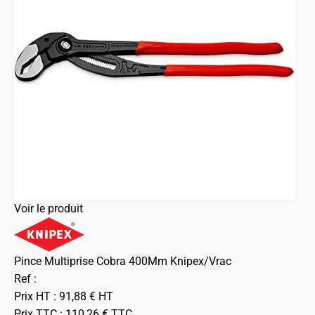
Voir le produit
Pince Multiprise Cobra 400Mm Knipex/Vrac
Ref :
Prix HT :
91,88
€
HT
Prix TTC :
110,26
€
TTC