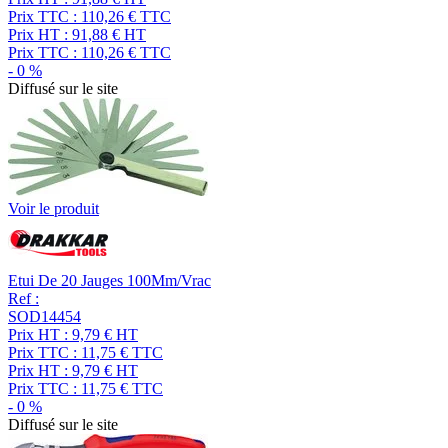
Prix TTC :
110,26
€
TTC
Prix HT :
91,88
€
HT
Prix TTC :
110,26
€
TTC
-
0
%
Diffusé sur le site
Voir le produit
Etui De 20 Jauges 100Mm/Vrac
Ref :
SOD14454
Prix HT :
9,79
€
HT
Prix TTC :
11,75
€
TTC
Prix HT :
9,79
€
HT
Prix TTC :
11,75
€
TTC
-
0
%
Diffusé sur le site