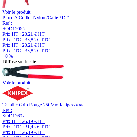
Voir le produit
Pince A Collier Nylon /Carte *Dt*
Ref :
SOD12665
Prix HT :
28,21
€
HT
Prix TTC :
33,85
€
TTC
Prix HT :
28,21
€
HT
Prix TTC :
33,85
€
TTC
-
0
%
Diffusé sur le site
Voir le produit
Tenaille Grip Rouge 250Mm Knipex/Vrac
Ref :
SOD13692
Prix HT :
26,19
€
HT
Prix TTC :
31,43
€
TTC
Prix HT :
26,19
€
HT