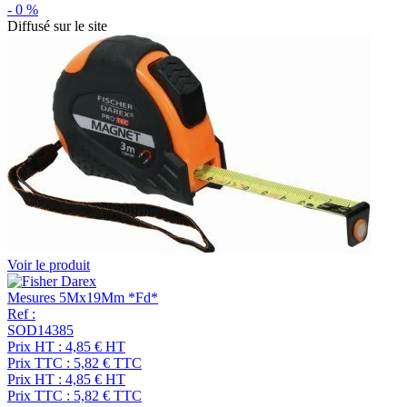
-
0
%
Diffusé sur le site
Voir le produit
Mesures 5Mx19Mm *Fd*
Ref :
SOD14385
Prix HT :
4,85
€
HT
Prix TTC :
5,82
€
TTC
Prix HT :
4,85
€
HT
Prix TTC :
5,82
€
TTC