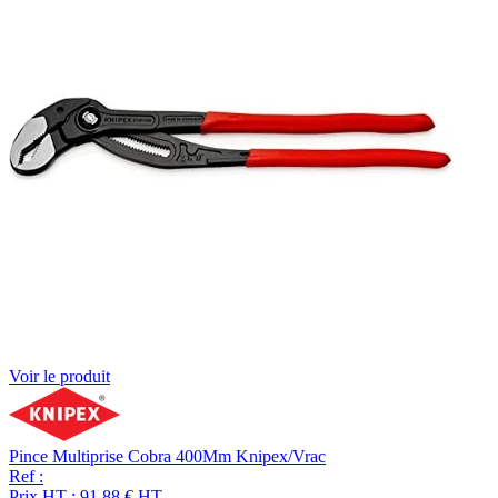
Voir le produit
Pince Multiprise Cobra 400Mm Knipex/Vrac
Ref :
Prix HT :
91,88
€
HT