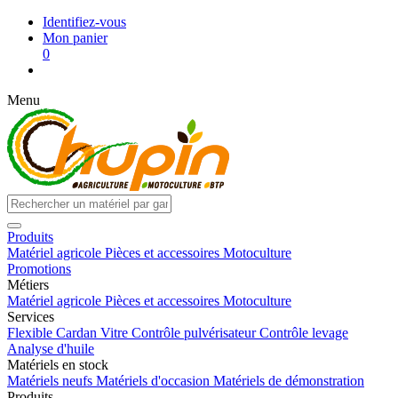
Identifiez-vous
Mon panier
0
Menu
Produits
Matériel agricole
Pièces et accessoires
Motoculture
Promotions
Métiers
Matériel agricole
Pièces et accessoires
Motoculture
Services
Flexible
Cardan
Vitre
Contrôle pulvérisateur
Contrôle levage
Analyse d'huile
Matériels en stock
Matériels neufs
Matériels d'occasion
Matériels de démonstration
Produits