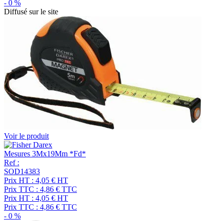
-
0
%
Diffusé sur le site
Voir le produit
Mesures 3Mx19Mm *Fd*
Ref :
SOD14383
Prix HT :
4,05
€
HT
Prix TTC :
4,86
€
TTC
Prix HT :
4,05
€
HT
Prix TTC :
4,86
€
TTC
-
0
%