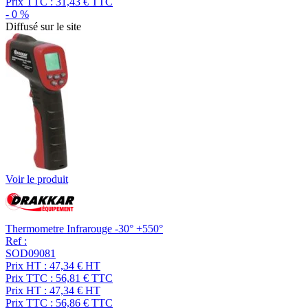
Prix TTC :
31,43
€
TTC
-
0
%
Diffusé sur le site
Voir le produit
Thermometre Infrarouge -30° +550°
Ref :
SOD09081
Prix HT :
47,34
€
HT
Prix TTC :
56,81
€
TTC
Prix HT :
47,34
€
HT
Prix TTC :
56,86
€
TTC