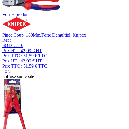
Voir le produit
Pince Coup. 180Mm/Forte Demultipl. Knipex
Ref :
SOD13316
Prix HT :
42,99
€
HT
Prix TTC :
51,59
€
TTC
Prix HT :
42,99
€
HT
Prix TTC :
51,59
€
TTC
-
0
%
Diffusé sur le site