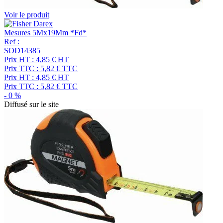
Voir le produit
Mesures 5Mx19Mm *Fd*
Ref :
SOD14385
Prix HT :
4,85
€
HT
Prix TTC :
5,82
€
TTC
Prix HT :
4,85
€
HT
Prix TTC :
5,82
€
TTC
-
0
%
Diffusé sur le site