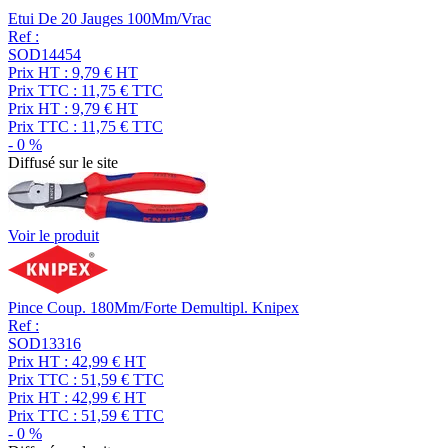
Etui De 20 Jauges 100Mm/Vrac
Ref :
SOD14454
Prix HT :
9,79
€
HT
Prix TTC :
11,75
€
TTC
Prix HT :
9,79
€
HT
Prix TTC :
11,75
€
TTC
-
0
%
Diffusé sur le site
Voir le produit
Pince Coup. 180Mm/Forte Demultipl. Knipex
Ref :
SOD13316
Prix HT :
42,99
€
HT
Prix TTC :
51,59
€
TTC
Prix HT :
42,99
€
HT
Prix TTC :
51,59
€
TTC
-
0
%