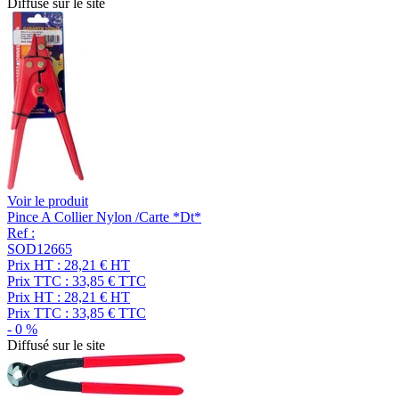
Diffusé sur le site
Voir le produit
Pince A Collier Nylon /Carte *Dt*
Ref :
SOD12665
Prix HT :
28,21
€
HT
Prix TTC :
33,85
€
TTC
Prix HT :
28,21
€
HT
Prix TTC :
33,85
€
TTC
-
0
%
Diffusé sur le site