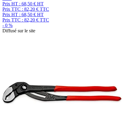
Prix HT :
68,50
€
HT
Prix TTC :
82,20
€
TTC
Prix HT :
68,50
€
HT
Prix TTC :
82,20
€
TTC
-
0
%
Diffusé sur le site