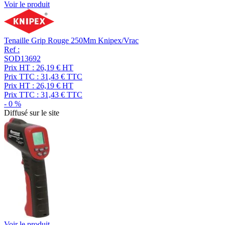
Voir le produit
Tenaille Grip Rouge 250Mm Knipex/Vrac
Ref :
SOD13692
Prix HT :
26,19
€
HT
Prix TTC :
31,43
€
TTC
Prix HT :
26,19
€
HT
Prix TTC :
31,43
€
TTC
-
0
%
Diffusé sur le site
Voir le produit