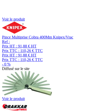
Voir le produit
Pince Multiprise Cobra 400Mm Knipex/Vrac
Ref :
Prix HT :
91,88
€
HT
Prix TTC :
110,26
€
TTC
Prix HT :
91,88
€
HT
Prix TTC :
110,26
€
TTC
-
0
%
Diffusé sur le site
Voir le produit