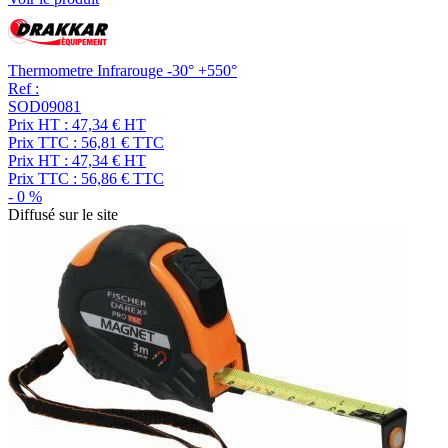
Thermometre Infrarouge -30° +550°
Ref :
SOD09081
Prix HT :
47,34
€
HT
Prix TTC :
56,81
€
TTC
Prix HT :
47,34
€
HT
Prix TTC :
56,86
€
TTC
-
0
%
Diffusé sur le site