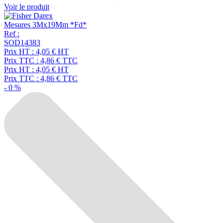
Voir le produit
Mesures 3Mx19Mm *Fd*
Ref :
SOD14383
Prix HT :
4,05
€
HT
Prix TTC :
4,86
€
TTC
Prix HT :
4,05
€
HT
Prix TTC :
4,86
€
TTC
-
0
%