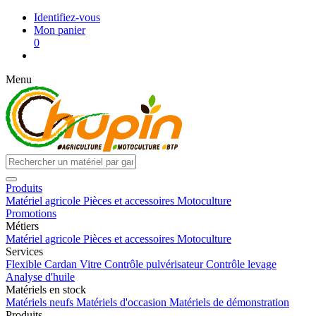
Identifiez-vous
Mon panier
0
Menu
Produits
Matériel agricole
Pièces et accessoires
Motoculture
Promotions
Métiers
Matériel agricole
Pièces et accessoires
Motoculture
Services
Flexible
Cardan
Vitre
Contrôle pulvérisateur
Contrôle levage
Analyse d'huile
Matériels en stock
Matériels neufs
Matériels d'occasion
Matériels de démonstration
Produits