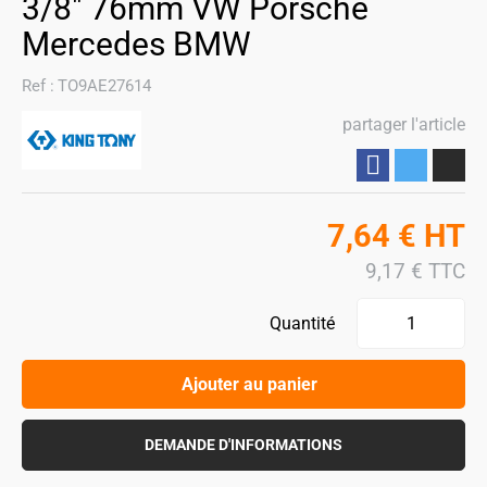
3/8" 76mm VW Porsche
Mercedes BMW
Ref :
TO9AE27614
partager l'article
Partager
7,64
€
HT
9,17
€
TTC
Quantité
Ajouter au panier
DEMANDE D'INFORMATIONS