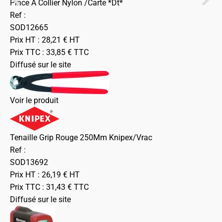
Pince A Collier Nylon /Carte *Dt*
Ref :
SOD12665
Prix HT :
28,21
€
HT
Prix TTC :
33,85
€
TTC
Diffusé sur le site
Voir le produit
Tenaille Grip Rouge 250Mm Knipex/Vrac
Ref :
SOD13692
Prix HT :
26,19
€
HT
Prix TTC :
31,43
€
TTC
Diffusé sur le site