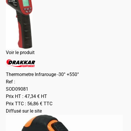
Voir le produit
Thermometre Infrarouge -30° +550°
Ref :
SOD09081
Prix HT :
47,34
€
HT
Prix TTC :
56,86
€
TTC
Diffusé sur le site