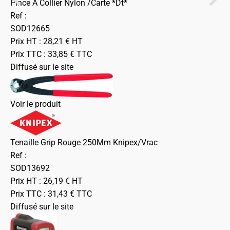
Pince A Collier Nylon /Carte *Dt*
Ref :
SOD12665
Prix HT :
28,21
€
HT
Prix TTC :
33,85
€
TTC
Diffusé sur le site
Voir le produit
Tenaille Grip Rouge 250Mm Knipex/Vrac
Ref :
SOD13692
Prix HT :
26,19
€
HT
Prix TTC :
31,43
€
TTC
Diffusé sur le site