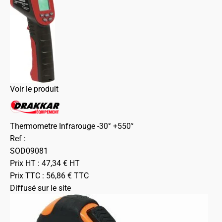
Voir le produit
Thermometre Infrarouge -30° +550°
Ref :
SOD09081
Prix HT :
47,34
€
HT
Prix TTC :
56,86
€
TTC
Diffusé sur le site