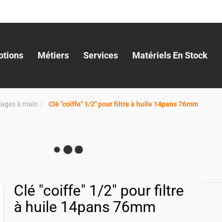
tions
Métiers
Services
Matériels En Stock
llages à main
Clé "coiffe" 1/2" pour filtre à huile 14pans 76mm
Clé "coiffe" 1/2" pour filtre
à huile 14pans 76mm