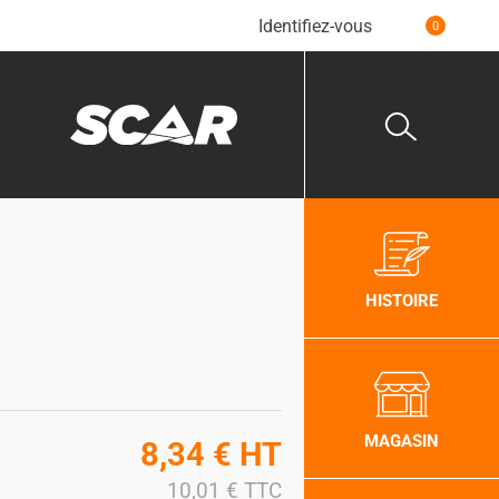
Identifiez-vous
0
HISTOIRE
MAGASIN
8,34
€
HT
10,01
€
TTC