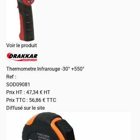
Voir le produit
Thermometre Infrarouge -30° +550°
Ref :
SOD09081
Prix HT :
47,34
€
HT
Prix TTC :
56,86
€
TTC
Diffusé sur le site