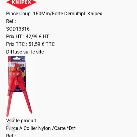
Pince Coup. 180Mm/Forte Demultipl. Knipex
Ref :
SOD13316
Prix HT :
42,99
€
HT
Prix TTC :
51,59
€
TTC
Diffusé sur le site
Voir le produit
Pince A Collier Nylon /Carte *Dt*
Ref :