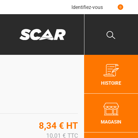
Identifiez-vous
0
HISTOIRE
MAGASIN
8,34
€
HT
10,01
€
TTC