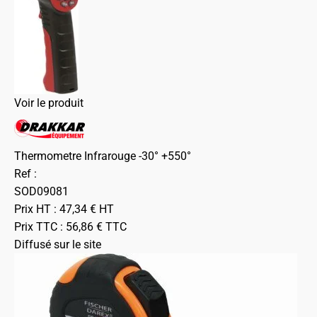
Voir le produit
Thermometre Infrarouge -30° +550°
Ref :
SOD09081
Prix HT :
47,34
€
HT
Prix TTC :
56,86
€
TTC
Diffusé sur le site