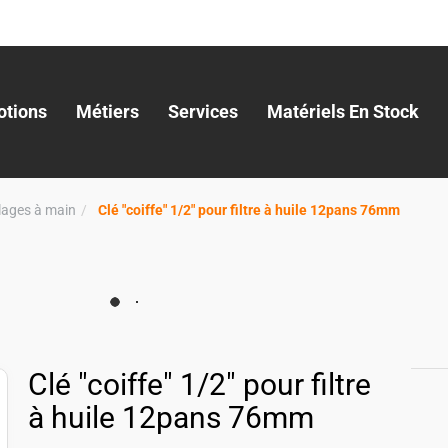
tions
Métiers
Services
Matériels En Stock
llages à main
Clé "coiffe" 1/2" pour filtre à huile 12pans 76mm
Clé "coiffe" 1/2" pour filtre
à huile 12pans 76mm