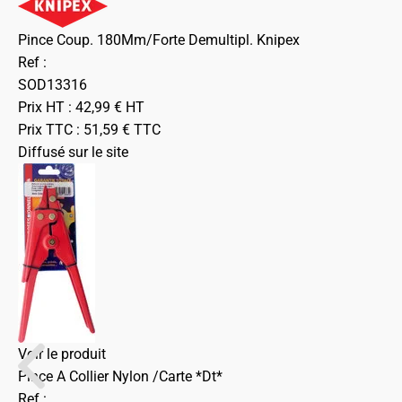
Pince Coup. 180Mm/Forte Demultipl. Knipex
Ref :
SOD13316
Prix HT :
42,99
€
HT
Prix TTC :
51,59
€
TTC
Diffusé sur le site
Voir le produit
Pince A Collier Nylon /Carte *Dt*
Ref :