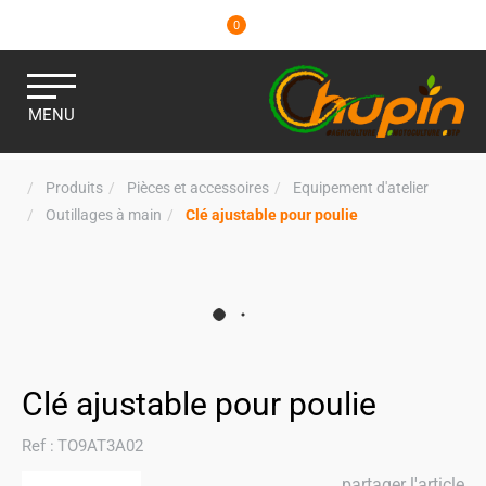
0
MENU
Produits
Pièces et accessoires
Equipement d'atelier
Outillages à main
Clé ajustable pour poulie
Clé ajustable pour poulie
Ref :
TO9AT3A02
partager l'article