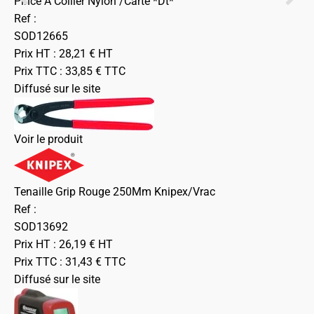
Pince A Collier Nylon /Carte *Dt*
Ref :
SOD12665
Prix HT :
28,21
€
HT
Prix TTC :
33,85
€
TTC
Diffusé sur le site
Voir le produit
Tenaille Grip Rouge 250Mm Knipex/Vrac
Ref :
SOD13692
Prix HT :
26,19
€
HT
Prix TTC :
31,43
€
TTC
Diffusé sur le site