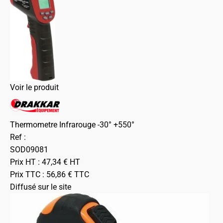
Voir le produit
Thermometre Infrarouge -30° +550°
Ref :
SOD09081
Prix HT :
47,34
€
HT
Prix TTC :
56,86
€
TTC
Diffusé sur le site