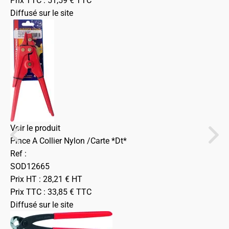
Prix TTC :
51,59
€
TTC
Diffusé sur le site
Voir le produit
Pince A Collier Nylon /Carte *Dt*
Ref :
SOD12665
Prix HT :
28,21
€
HT
Prix TTC :
33,85
€
TTC
Diffusé sur le site