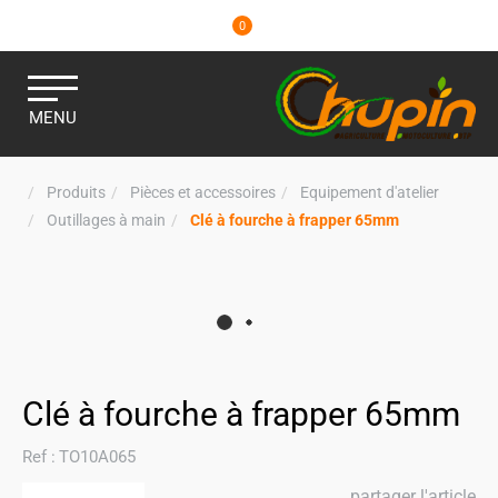
0
MENU
Produits
Pièces et accessoires
Equipement d'atelier
Outillages à main
Clé à fourche à frapper 65mm
Clé à fourche à frapper 65mm
Ref :
TO10A065
partager l'article