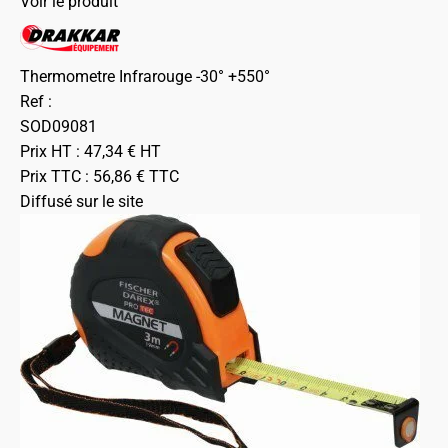
Voir le produit
Thermometre Infrarouge -30° +550°
Ref :
SOD09081
Prix HT :
47,34
€
HT
Prix TTC :
56,86
€
TTC
Diffusé sur le site