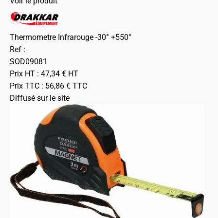
Voir le produit
Thermometre Infrarouge -30° +550°
Ref :
SOD09081
Prix HT :
47,34
€
HT
Prix TTC :
56,86
€
TTC
Diffusé sur le site