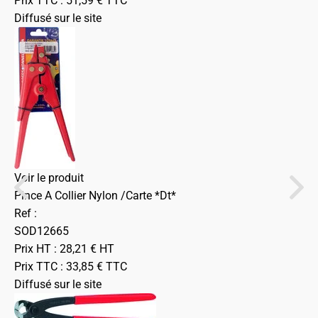
Prix TTC :
51,59
€
TTC
Diffusé sur le site
Voir le produit
Pince A Collier Nylon /Carte *Dt*
Ref :
SOD12665
Prix HT :
28,21
€
HT
Prix TTC :
33,85
€
TTC
Diffusé sur le site