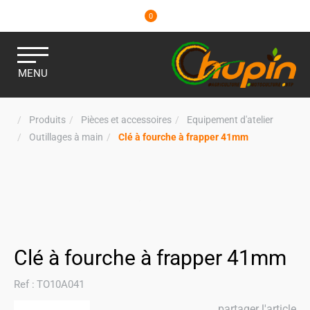
0
MENU
Produits
Pièces et accessoires
Equipement d'atelier
Outillages à main
Clé à fourche à frapper 41mm
Clé à fourche à frapper 41mm
Ref :
TO10A041
partager l'article