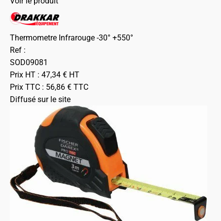
Voir le produit
Thermometre Infrarouge -30° +550°
Ref :
SOD09081
Prix HT :
47,34
€
HT
Prix TTC :
56,86
€
TTC
Diffusé sur le site