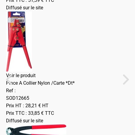
Prix TTC :
51,59
€
TTC
Diffusé sur le site
Voir le produit
Pince A Collier Nylon /Carte *Dt*
Ref :
SOD12665
Prix HT :
28,21
€
HT
Prix TTC :
33,85
€
TTC
Diffusé sur le site