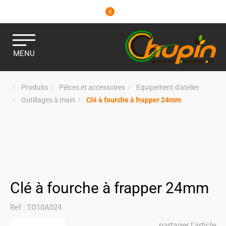
0
MENU
Produits
Pièces et accessoires
Equipement d'atelier
Outillages à main
Clé à fourche à frapper 24mm
Clé à fourche à frapper 24mm
Ref :
TO10A024
partager l'article