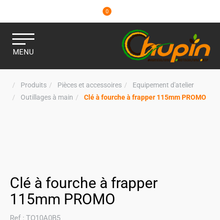
0
MENU
Produits
Pièces et accessoires
Equipement d'atelier
Outillages à main
Clé à fourche à frapper 115mm PROMO
Clé à fourche à frapper
115mm PROMO
Ref :
TO10A0B5