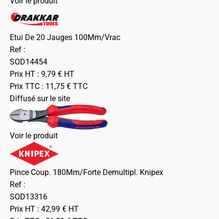
Voir le produit
Etui De 20 Jauges 100Mm/Vrac
Ref :
SOD14454
Prix HT :
9,79
€
HT
Prix TTC :
11,75
€
TTC
Diffusé sur le site
Voir le produit
Pince Coup. 180Mm/Forte Demultipl. Knipex
Ref :
SOD13316
Prix HT :
42,99
€
HT