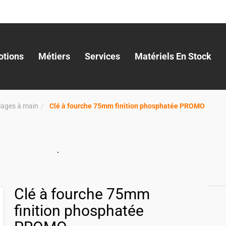
tions
Métiers
Services
Matériels En Stock
llages à main
Clé à fourche 75mm finition phosphatée PROMO
Clé à fourche 75mm
finition phosphatée