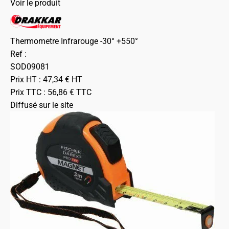
Voir le produit
Thermometre Infrarouge -30° +550°
Ref :
SOD09081
Prix HT :
47,34
€
HT
Prix TTC :
56,86
€
TTC
Diffusé sur le site