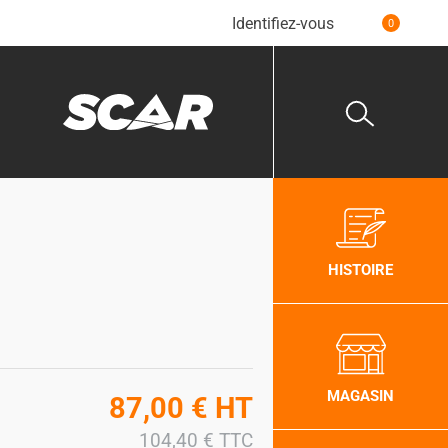
Identifiez-vous
0
HISTOIRE
MAGASIN
87,00
€
HT
104,40
€
TTC