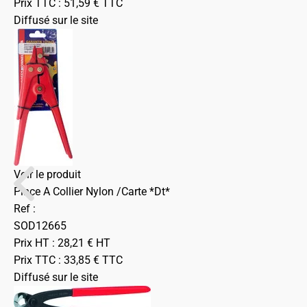
Prix TTC :
51,59
€
TTC
Diffusé sur le site
Voir le produit
Pince A Collier Nylon /Carte *Dt*
Ref :
SOD12665
Prix HT :
28,21
€
HT
Prix TTC :
33,85
€
TTC
Diffusé sur le site