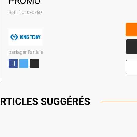
PROMO
Ref :
TO10F075P
partager l'article
Partager
RTICLES SUGGÉRÉS