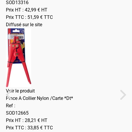
SOD13316
Prix HT :
42,99
€
HT
Prix TTC :
51,59
€
TTC
Diffusé sur le site
Voir le produit
Pince A Collier Nylon /Carte *Dt*
Ref :
SOD12665
Prix HT :
28,21
€
HT
Prix TTC :
33,85
€
TTC