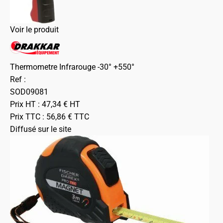
Voir le produit
Thermometre Infrarouge -30° +550°
Ref :
SOD09081
Prix HT :
47,34
€
HT
Prix TTC :
56,86
€
TTC
Diffusé sur le site