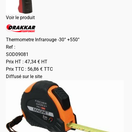
Voir le produit
Thermometre Infrarouge -30° +550°
Ref :
SOD09081
Prix HT :
47,34
€
HT
Prix TTC :
56,86
€
TTC
Diffusé sur le site