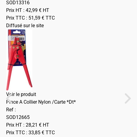
SOD13316
Prix HT :
42,99
€
HT
Prix TTC :
51,59
€
TTC
Diffusé sur le site
Voir le produit
Pince A Collier Nylon /Carte *Dt*
Ref :
SOD12665
Prix HT :
28,21
€
HT
Prix TTC :
33,85
€
TTC