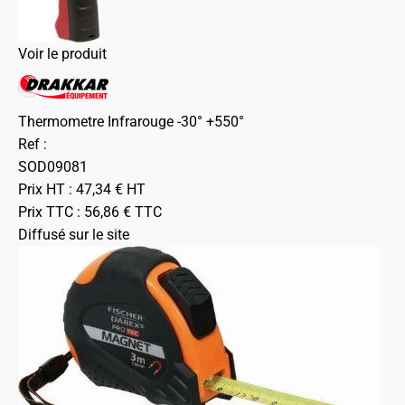
Voir le produit
Thermometre Infrarouge -30° +550°
Ref :
SOD09081
Prix HT :
47,34
€
HT
Prix TTC :
56,86
€
TTC
Diffusé sur le site