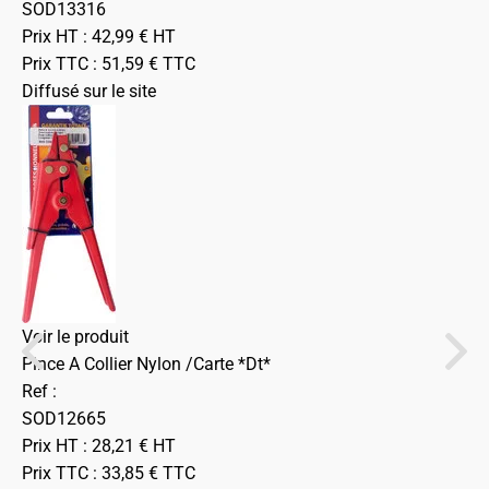
SOD13316
Prix HT :
42,99
€
HT
Prix TTC :
51,59
€
TTC
Diffusé sur le site
Voir le produit
Pince A Collier Nylon /Carte *Dt*
Ref :
SOD12665
Prix HT :
28,21
€
HT
Prix TTC :
33,85
€
TTC