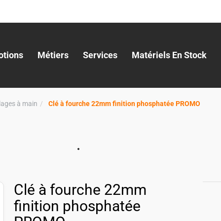
tions
Métiers
Services
Matériels En Stock
llages à main
Clé à fourche 22mm finition phosphatée PROMO
Clé à fourche 22mm
finition phosphatée