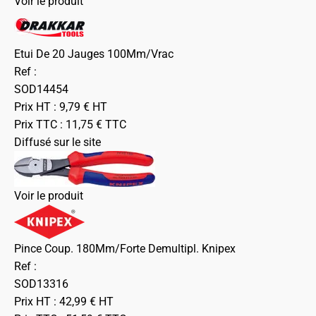
Voir le produit
Etui De 20 Jauges 100Mm/Vrac
Ref :
SOD14454
Prix HT :
9,79
€
HT
Prix TTC :
11,75
€
TTC
Diffusé sur le site
Voir le produit
Pince Coup. 180Mm/Forte Demultipl. Knipex
Ref :
SOD13316
Prix HT :
42,99
€
HT