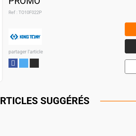
PROMO
Ref :
TO10F022P
partager l'article
Partager
RTICLES SUGGÉRÉS