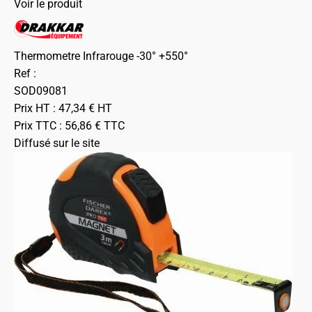
Voir le produit
Thermometre Infrarouge -30° +550°
Ref :
SOD09081
Prix HT :
47,34
€
HT
Prix TTC :
56,86
€
TTC
Diffusé sur le site