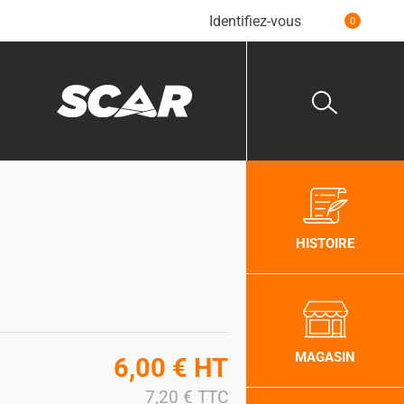
Identifiez-vous
0
HISTOIRE
MAGASIN
6,00
€
HT
7,20
€
TTC