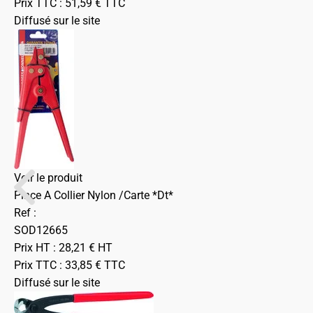
Prix TTC :
51,59
€
TTC
Diffusé sur le site
Voir le produit
Pince A Collier Nylon /Carte *Dt*
Ref :
SOD12665
Prix HT :
28,21
€
HT
Prix TTC :
33,85
€
TTC
Diffusé sur le site