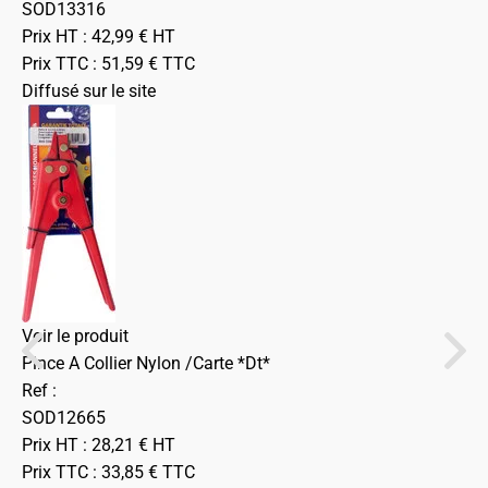
SOD13316
Prix HT :
42,99
€
HT
Prix TTC :
51,59
€
TTC
Diffusé sur le site
Voir le produit
Pince A Collier Nylon /Carte *Dt*
Ref :
SOD12665
Prix HT :
28,21
€
HT
Prix TTC :
33,85
€
TTC