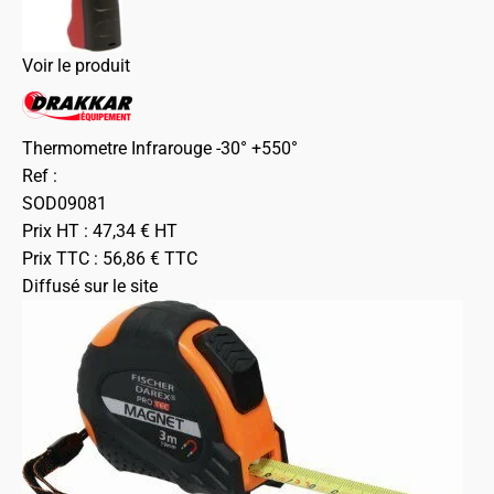
Voir le produit
Thermometre Infrarouge -30° +550°
Ref :
SOD09081
Prix HT :
47,34
€
HT
Prix TTC :
56,86
€
TTC
Diffusé sur le site