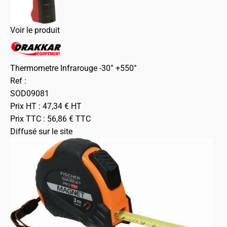
Voir le produit
Thermometre Infrarouge -30° +550°
Ref :
SOD09081
Prix HT :
47,34
€
HT
Prix TTC :
56,86
€
TTC
Diffusé sur le site