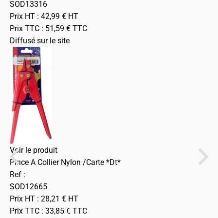
SOD13316
Prix HT :
42,99
€
HT
Prix TTC :
51,59
€
TTC
Diffusé sur le site
Voir le produit
Pince A Collier Nylon /Carte *Dt*
Ref :
SOD12665
Prix HT :
28,21
€
HT
Prix TTC :
33,85
€
TTC