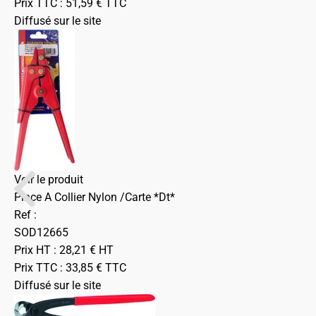
Prix TTC :
51,59
€
TTC
Diffusé sur le site
Voir le produit
Pince A Collier Nylon /Carte *Dt*
Ref :
SOD12665
Prix HT :
28,21
€
HT
Prix TTC :
33,85
€
TTC
Diffusé sur le site