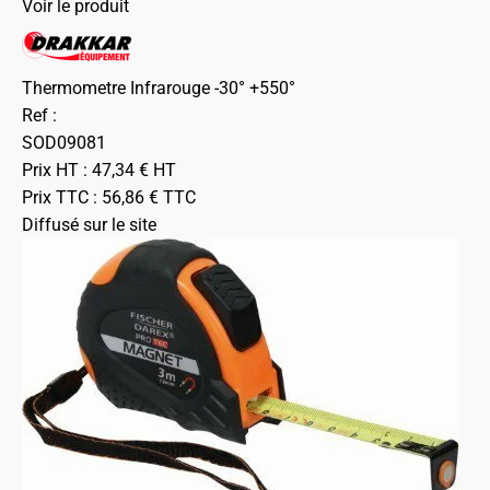
Voir le produit
Thermometre Infrarouge -30° +550°
Ref :
SOD09081
Prix HT :
47,34
€
HT
Prix TTC :
56,86
€
TTC
Diffusé sur le site