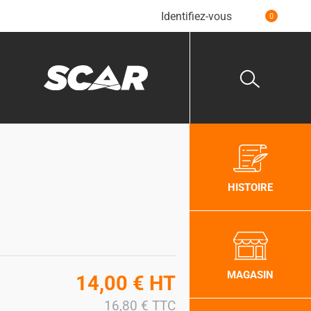
Identifiez-vous
0
HISTOIRE
MAGASIN
14,00
€
HT
16,80
€
TTC