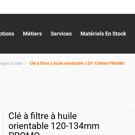
tions
Métiers
Services
Matériels En Stock
llages à main
Clé à filtre à huile orientable 120-134mm PROMO
Clé à filtre à huile
orientable 120-134mm