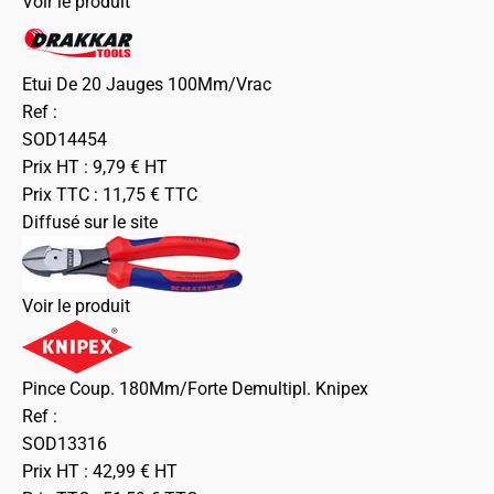
Voir le produit
Etui De 20 Jauges 100Mm/Vrac
Ref :
SOD14454
Prix HT :
9,79
€
HT
Prix TTC :
11,75
€
TTC
Diffusé sur le site
Voir le produit
Pince Coup. 180Mm/Forte Demultipl. Knipex
Ref :
SOD13316
Prix HT :
42,99
€
HT