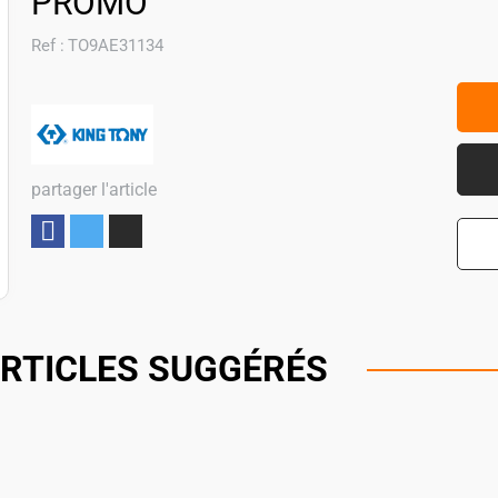
PROMO
Ref :
TO9AE31134
partager l'article
Partager
RTICLES SUGGÉRÉS