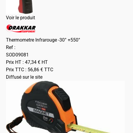
Voir le produit
Thermometre Infrarouge -30° +550°
Ref :
SOD09081
Prix HT :
47,34
€
HT
Prix TTC :
56,86
€
TTC
Diffusé sur le site