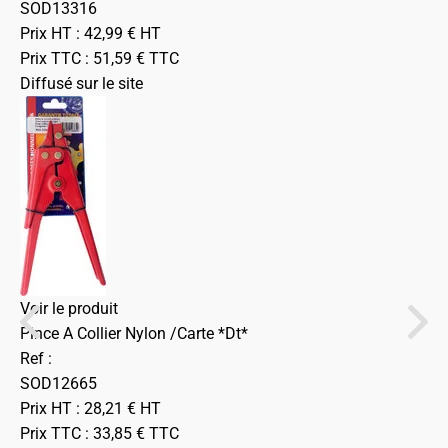
SOD13316
Prix HT :
42,99
€
HT
Prix TTC :
51,59
€
TTC
Diffusé sur le site
Voir le produit
Pince A Collier Nylon /Carte *Dt*
Ref :
SOD12665
Prix HT :
28,21
€
HT
Prix TTC :
33,85
€
TTC