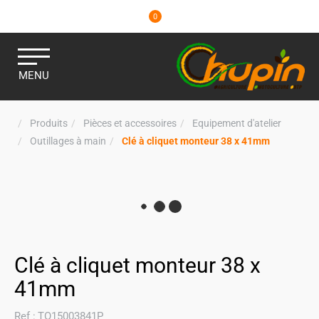
0
MENU
Produits
Pièces et accessoires
Equipement d'atelier
Outillages à main
Clé à cliquet monteur 38 x 41mm
Clé à cliquet monteur 38 x
41mm
Ref :
TO15003841P