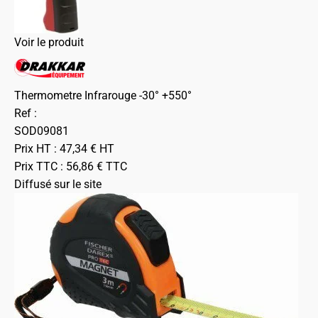
Voir le produit
Thermometre Infrarouge -30° +550°
Ref :
SOD09081
Prix HT :
47,34
€
HT
Prix TTC :
56,86
€
TTC
Diffusé sur le site