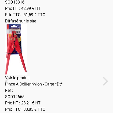
SOD13316
Prix HT :
42,99
€
HT
Prix TTC :
51,59
€
TTC
Diffusé sur le site
Voir le produit
Pince A Collier Nylon /Carte *Dt*
Ref :
SOD12665
Prix HT :
28,21
€
HT
Prix TTC :
33,85
€
TTC