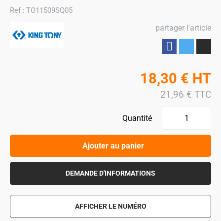
Ref :
TO11509SQ05
partager l'article
Partager
18,30
€
HT
21,96
€
TTC
Quantité
Ajouter au panier
DEMANDE D'INFORMATIONS
AFFICHER LE NUMÉRO