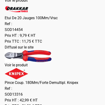
Voir le produit
Etui De 20 Jauges 100Mm/Vrac
Ref :
SOD14454
Prix HT :
9,79
€
HT
Prix TTC :
11,75
€
TTC
Diffusé sur le site
Voir le produit
Pince Coup. 180Mm/Forte Demultipl. Knipex
Ref :
SOD13316
Prix HT :
42,99
€
HT