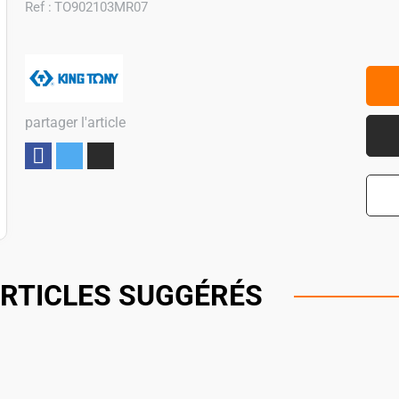
Ref :
TO902103MR07
partager l'article
Partager
RTICLES SUGGÉRÉS