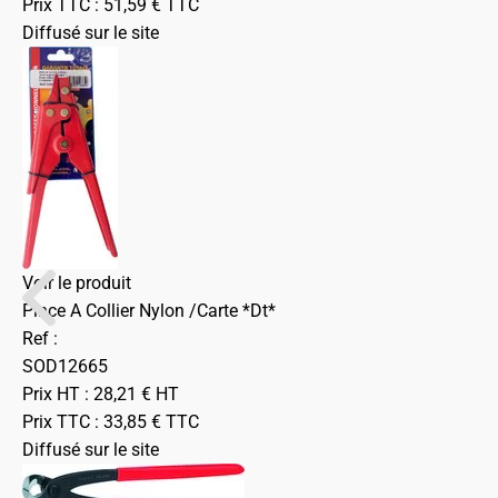
Prix TTC :
51,59
€
TTC
Diffusé sur le site
Voir le produit
Pince A Collier Nylon /Carte *Dt*
Ref :
SOD12665
Prix HT :
28,21
€
HT
Prix TTC :
33,85
€
TTC
Diffusé sur le site