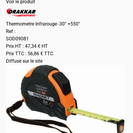
Voir le produit
Thermometre Infrarouge -30° +550°
Ref :
SOD09081
Prix HT :
47,34
€
HT
Prix TTC :
56,86
€
TTC
Diffusé sur le site