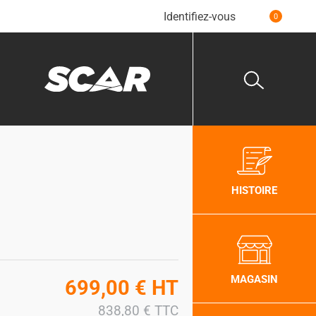
Identifiez-vous
0
HISTOIRE
MAGASIN
699,00
€
HT
838,80
€
TTC