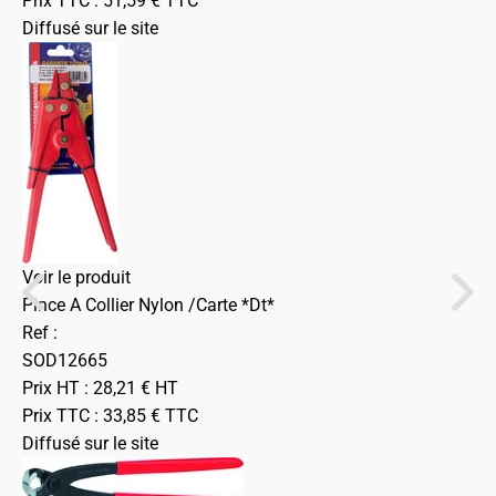
Prix TTC :
51,59
€
TTC
Diffusé sur le site
Voir le produit
Pince A Collier Nylon /Carte *Dt*
Ref :
SOD12665
Prix HT :
28,21
€
HT
Prix TTC :
33,85
€
TTC
Diffusé sur le site