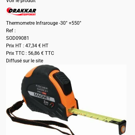
Voir le produit
Thermometre Infrarouge -30° +550°
Ref :
SOD09081
Prix HT :
47,34
€
HT
Prix TTC :
56,86
€
TTC
Diffusé sur le site