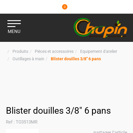
0
MENU
Produits
Pièces et accessoires
Equipement d'atelier
Outillages à main
Blister douilles 3/8" 6 pans
Blister douilles 3/8" 6 pans
Ref :
TO3513MR
partager l'article