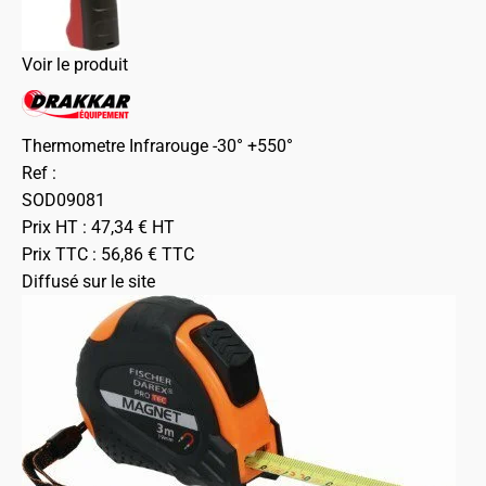
Voir le produit
Thermometre Infrarouge -30° +550°
Ref :
SOD09081
Prix HT :
47,34
€
HT
Prix TTC :
56,86
€
TTC
Diffusé sur le site