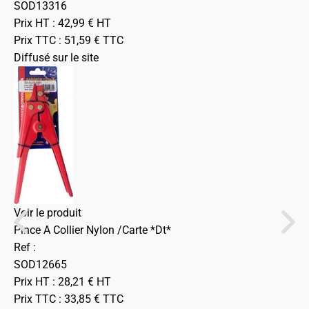
SOD13316
Prix HT :
42,99
€
HT
Prix TTC :
51,59
€
TTC
Diffusé sur le site
Voir le produit
Pince A Collier Nylon /Carte *Dt*
Ref :
SOD12665
Prix HT :
28,21
€
HT
Prix TTC :
33,85
€
TTC