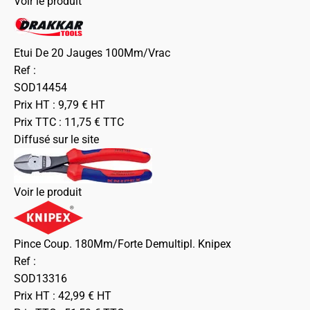
Voir le produit
Etui De 20 Jauges 100Mm/Vrac
Ref :
SOD14454
Prix HT :
9,79
€
HT
Prix TTC :
11,75
€
TTC
Diffusé sur le site
Voir le produit
Pince Coup. 180Mm/Forte Demultipl. Knipex
Ref :
SOD13316
Prix HT :
42,99
€
HT