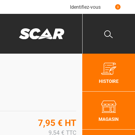
Identifiez-vous
0
HISTOIRE
MAGASIN
7,95
€
HT
9,54
€
TTC