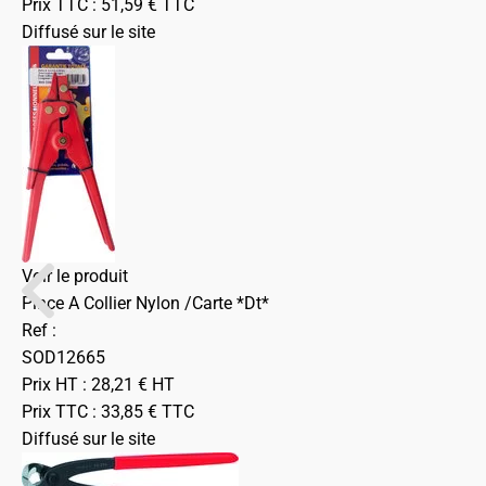
Prix TTC :
51,59
€
TTC
Diffusé sur le site
Voir le produit
Pince A Collier Nylon /Carte *Dt*
Ref :
SOD12665
Prix HT :
28,21
€
HT
Prix TTC :
33,85
€
TTC
Diffusé sur le site