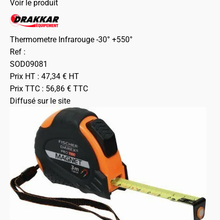
Voir le produit
Thermometre Infrarouge -30° +550°
Ref :
SOD09081
Prix HT :
47,34
€
HT
Prix TTC :
56,86
€
TTC
Diffusé sur le site