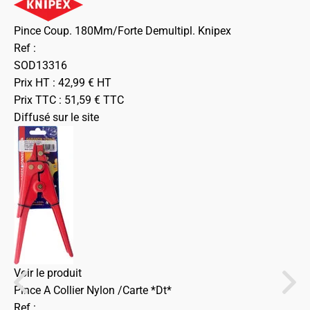
Pince Coup. 180Mm/Forte Demultipl. Knipex
Ref :
SOD13316
Prix HT :
42,99
€
HT
Prix TTC :
51,59
€
TTC
Diffusé sur le site
Voir le produit
Pince A Collier Nylon /Carte *Dt*
Ref :