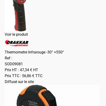
Voir le produit
Thermometre Infrarouge -30° +550°
Ref :
SOD09081
Prix HT :
47,34
€
HT
Prix TTC :
56,86
€
TTC
Diffusé sur le site