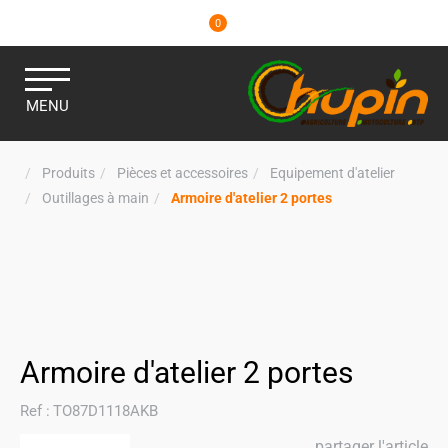
0
MENU
Produits
Pièces et accessoires
Equipement d'atelier
Outillages à main
Armoire d'atelier 2 portes
Armoire d'atelier 2 portes
Ref :
TO87D1118AKB
partager l'article