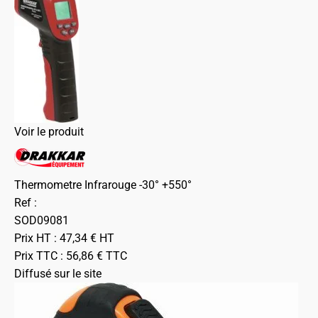
Voir le produit
Thermometre Infrarouge -30° +550°
Ref :
SOD09081
Prix HT :
47,34
€
HT
Prix TTC :
56,86
€
TTC
Diffusé sur le site