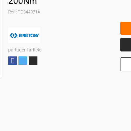
200Nm
Ref :
TO344071A
partager l'article
Partager