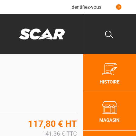
Identifiez-vous
0
HISTOIRE
MAGASIN
117,80
€
HT
141,36
€
TTC