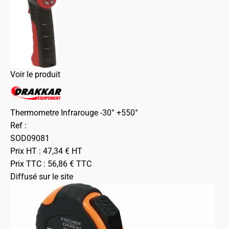
Voir le produit
Thermometre Infrarouge -30° +550°
Ref :
SOD09081
Prix HT :
47,34
€
HT
Prix TTC :
56,86
€
TTC
Diffusé sur le site