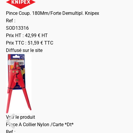
Pince Coup. 180Mm/Forte Demultipl. Knipex
Ref :
SOD13316
Prix HT :
42,99
€
HT
Prix TTC :
51,59
€
TTC
Diffusé sur le site
Voir le produit
Pince A Collier Nylon /Carte *Dt*
Ref :